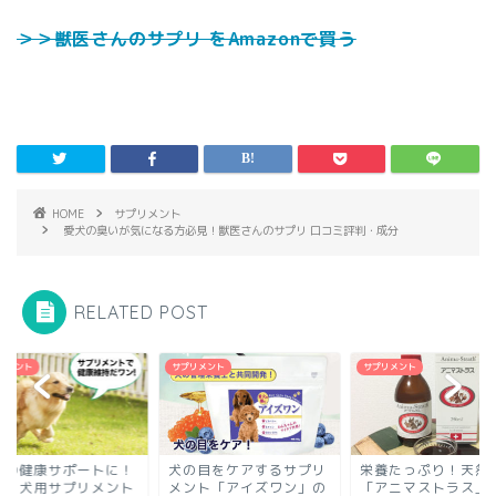
＞＞獣医さんのサプリ をAmazonで買う
HOME
サプリメント
愛犬の臭いが気になる方必見！獣医さんのサプリ 口コミ評判・成分
RELATED POST
リメント
サプリメント
サプリメント
の目をケアするサプリ
栄養たっぷり！天然酵母
愛犬の健康サポート
ント「アイズワン」の
「アニマストラス」の口
厳選・犬用サプリメ